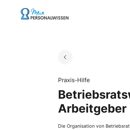
Skip
to
Go to landing page.
content
Praxis-Hilfe
Betriebsrats
Arbeitgeber
Die Organisation von Betriebsra