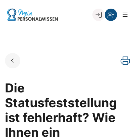
Skip
to
Go to landing page.
content
Willkommen
Register
zurück
bei
„Mein
PERSONALWISSEN
Die
Statusfeststellung
ist fehlerhaft? Wie
Ihnen ein