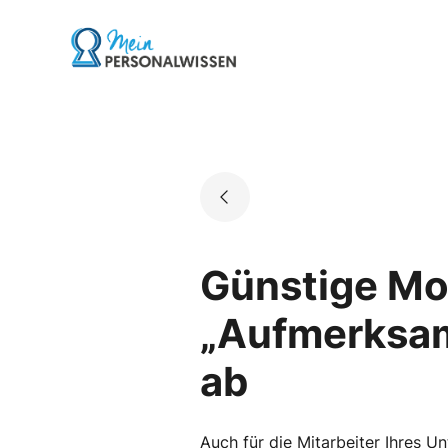
Skip
to
Go to landing page.
content
Günstige Mot
„Aufmerksam
ab
Auch für die Mitarbeiter Ihres 