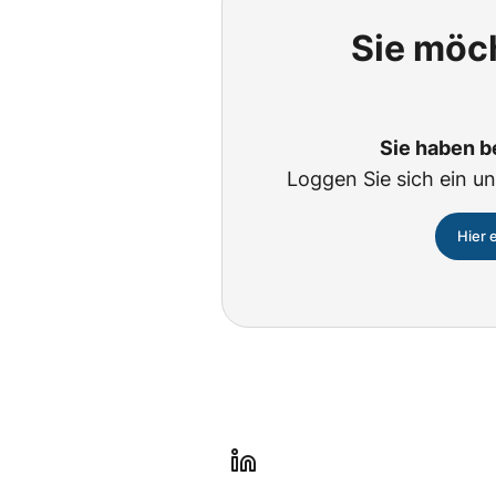
Sie möch
Sie haben b
Loggen Sie sich ein un
Hier 
l