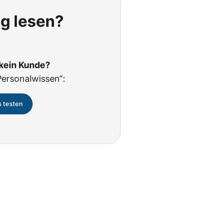
ig lesen?
 kein Kunde?
Personalwissen“:
s testen