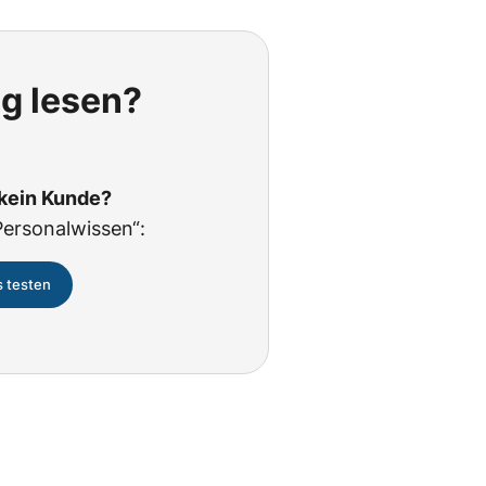
ig lesen?
 kein Kunde?
Personalwissen“:
s testen