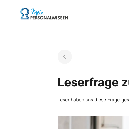
Skip
to
Go to landing page.
content
Leserfrage z
Leser haben uns diese Frage geste