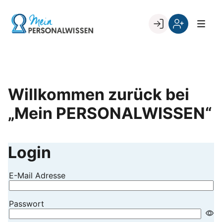
Skip
to
Go to landing page.
content
Willkommen
Register
zurück
bei
„Mein
PERSONALWISSEN
Willkommen zurück bei
„Mein PERSONALWISSEN“
Login