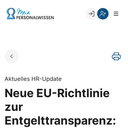
Skip
to
Go to landing page.
content
Willkommen
Register
zurück
bei
„Mein
PERSONALWISSEN
Aktuelles HR-Update
Neue EU-Richtlinie
zur
Entgelttransparenz: