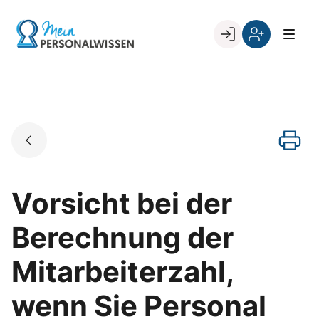
Skip
to
Go to landing page.
content
Willkommen
Register
zurück
bei
„Mein
PERSONALWISSEN
Vorsicht bei der
Berechnung der
Mitarbeiterzahl,
wenn Sie Personal