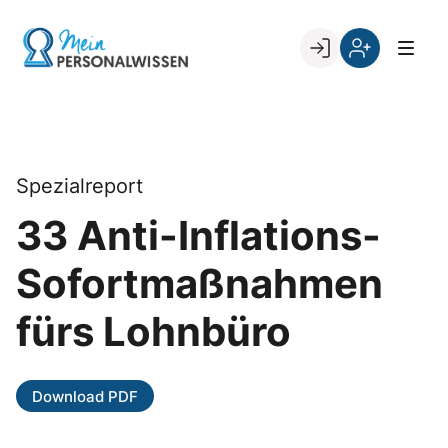
Skip
to
Go to landing page.
content
Willkommen
Register
zurück
bei
„Mein
PERSONALWISSEN
Spezialreport
33 Anti-Inflations-
Sofortmaßnahmen
fürs Lohnbüro
Download PDF