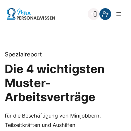
Skip
to
Go to landing page.
content
Willkommen
Register
zurück
bei
„Mein
PERSONALWISSEN
Spezialreport
Die 4 wichtigsten
Muster-
Arbeitsverträge
für die Beschäftigung von Minijobbern,
Teilzeitkräften und Aushilfen