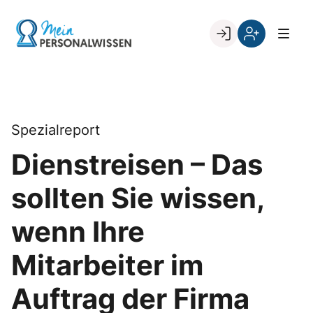
Skip
to
Go to landing page.
content
Willkommen
Register
zurück
bei
„Mein
PERSONALWISSEN
Spezialreport
Dienstreisen – Das
sollten Sie wissen,
wenn Ihre
Mitarbeiter im
Auftrag der Firma