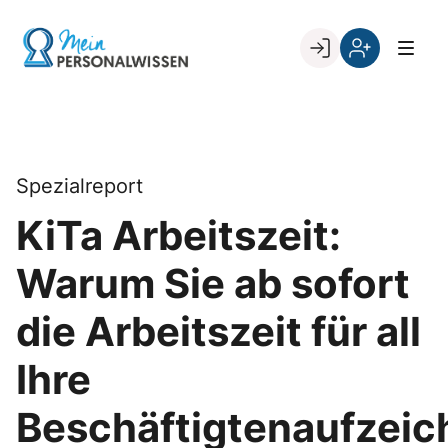
Skip
to
Go to landing page.
content
Willkommen
Register
zurück
bei
„Mein
PERSONALWISSEN
Spezialreport
KiTa Arbeitszeit:
Warum Sie ab sofort
die Arbeitszeit für all
Ihre
Beschäftigtenaufzei