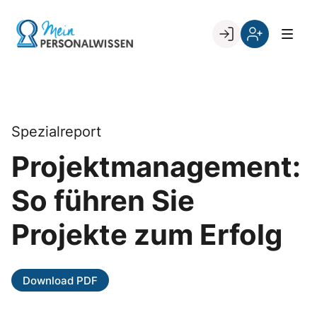
Skip
to
Go to landing page.
content
Willkommen
Register
zurück
bei
„Mein
PERSONALWISSEN
Spezialreport
Projektmanagement:
So führen Sie
Projekte zum Erfolg
Download PDF