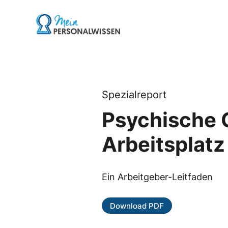
Skip
to
Go to landing page.
content
Spezialreport
Psychische 
Arbeitsplatz
Ein Arbeitgeber-Leitfaden
Download PDF