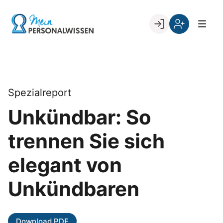
Skip
to
Go to landing page.
content
Willkommen
Register
zurück
bei
„Mein
PERSONALWISSEN
Spezialreport
Unkündbar: So
trennen Sie sich
elegant von
Unkündbaren
Download PDF