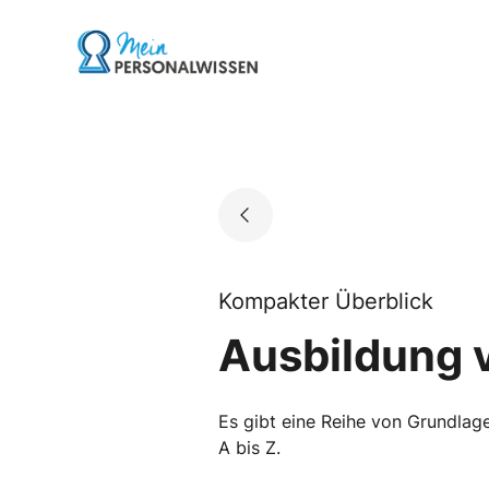
Skip
to
Go to landing page.
content
Kompakter Überblick
Ausbildung v
Es gibt eine Reihe von Grundlage
A bis Z.