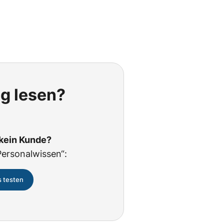
ig lesen?
 kein Kunde?
Personalwissen“:
s testen