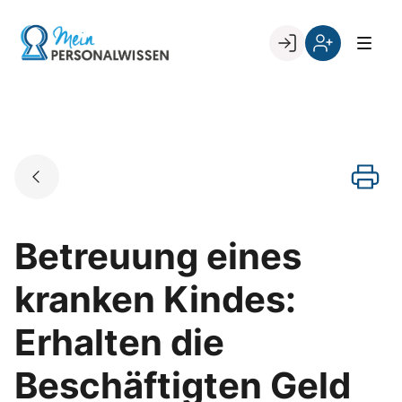
Skip
to
Go to landing page.
content
Willkommen
Register
zurück
bei
„Mein
PERSONALWISSEN
Betreuung eines
kranken Kindes:
Erhalten die
Beschäftigten Geld