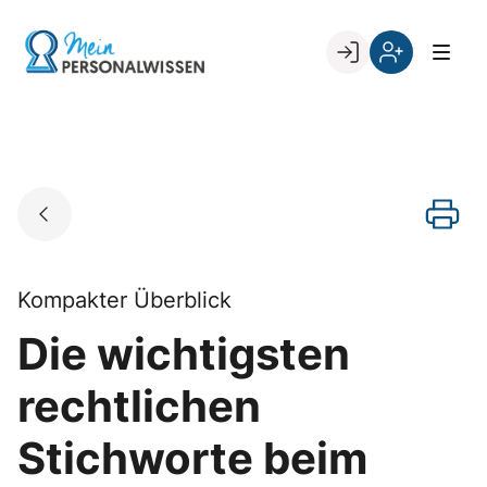
Skip
to
Go to landing page.
content
Willkommen
Register
zurück
bei
„Mein
PERSONALWISSEN
Kompakter Überblick
Die wichtigsten
rechtlichen
Stichworte beim