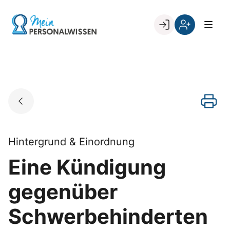
Skip
to
Go to landing page.
content
Willkommen
Register
zurück
bei
„Mein
PERSONALWISSEN
Hintergrund & Einordnung
Eine Kündigung
gegenüber
Schwerbehinderten