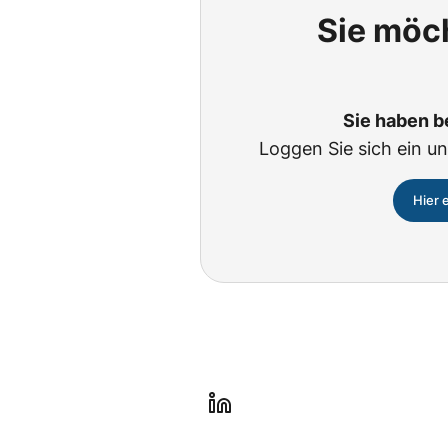
Sie möch
Sie haben b
Loggen Sie sich ein un
Hier 
l