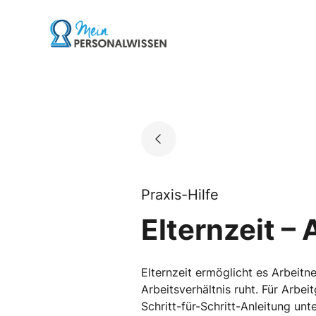
Skip
to
Go to landing page.
content
Praxis-Hilfe
Elternzeit –
Elternzeit ermöglicht es Arbeit
Arbeitsverhältnis ruht. Für Arbe
Schritt-für-Schritt-Anleitung un