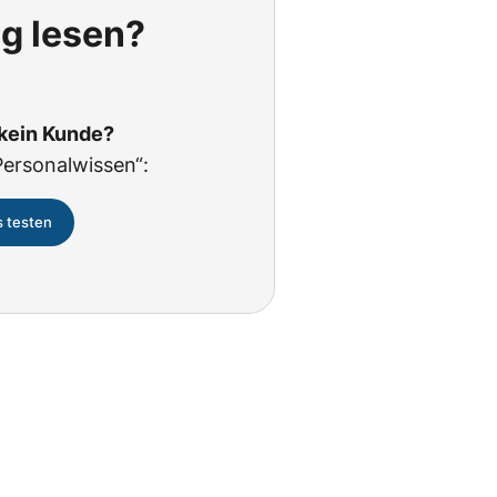
ig lesen?
 kein Kunde?
Personalwissen“:
s testen
Eine Marke von: