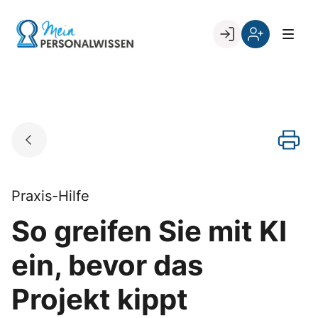
Skip
to
Go to landing page.
content
Willkommen
Register
zurück
bei
„Mein
PERSONALWISSEN
Praxis-Hilfe
So greifen Sie mit KI
ein, bevor das
Projekt kippt