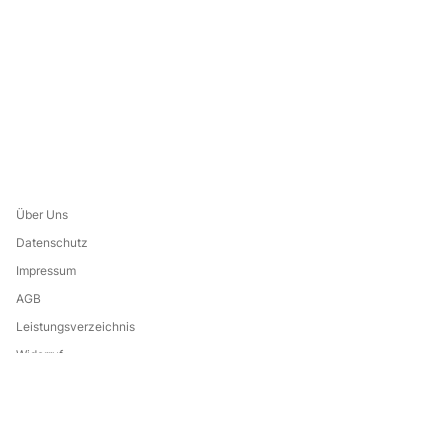
Über Uns
Datenschutz
Impressum
AGB
Leistungsverzeichnis
Widerruf
Eine Marke von:
Go to the
l
company
i