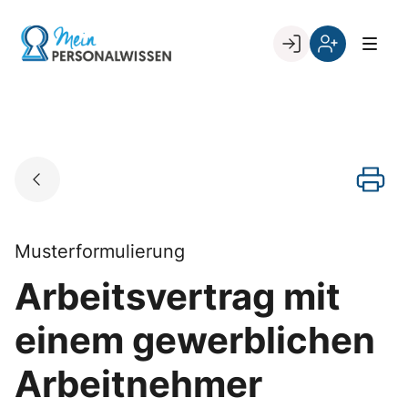
Skip
to
Go to landing page.
content
Willkommen
Register
zurück
bei
„Mein
PERSONALWISSEN
Musterformulierung
Arbeitsvertrag mit
einem gewerblichen
Arbeitnehmer