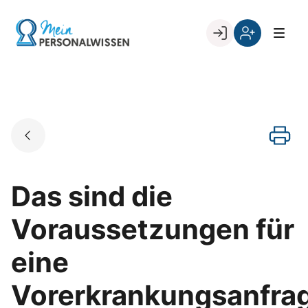
Skip
to
Go to landing page.
content
Willkommen
Register
zurück
bei
„Mein
PERSONALWISSEN
Das sind die
Voraussetzungen für
eine
Vorerkrankungsanfra