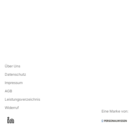
Über Uns
Datenschutz
Impressum
AGB
Leistungsverzeichnis
Widerruf
Eine Marke von:
Go to the
l
company