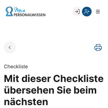
Skip
to
Go to landing page.
content
Willkommen
Register
zurück
bei
„Mein
PERSONALWISSEN
Checkliste
Mit dieser Checkliste
übersehen Sie beim
nächsten