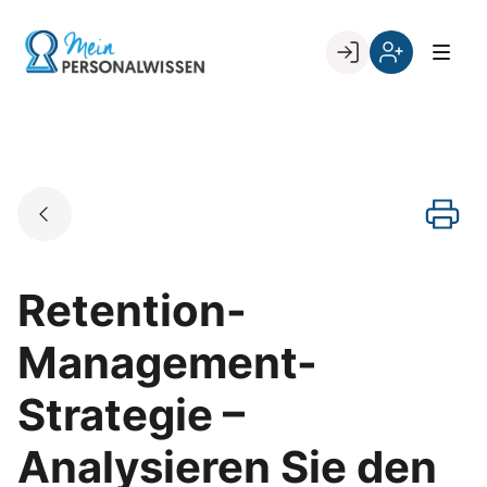
Skip
to
Go to landing page.
content
Willkommen
Register
zurück
bei
„Mein
PERSONALWISSEN
Retention-
Management-
Strategie –
Analysieren Sie den