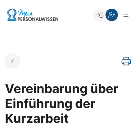
Skip
to
Go to landing page.
content
Willkommen
Register
zurück
bei
„Mein
PERSONALWISSEN
Vereinbarung über
Einführung der
Kurzarbeit