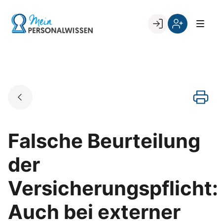
Skip
to
Go to landing page.
content
Willkommen
Register
zurück
bei
„Mein
PERSONALWISSEN
Falsche Beurteilung
der
Versicherungspflicht:
Auch bei externer