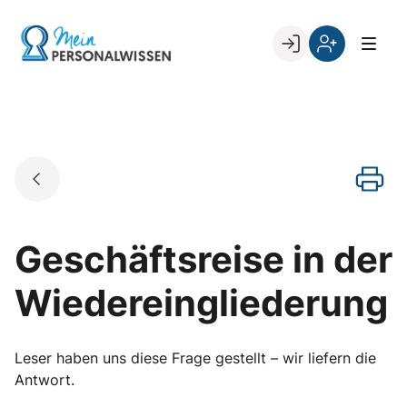
Skip
to
Go to landing page.
content
Willkommen
Register
zurück
bei
„Mein
PERSONALWISSEN
Geschäftsreise in der
Wiedereingliederung
Leser haben uns diese Frage gestellt – wir liefern die
Antwort.