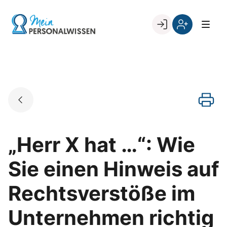
Skip
to
Go to landing page.
content
Willkommen
Register
zurück
bei
„Mein
PERSONALWISSEN
„Herr X hat …“: Wie
Sie einen Hinweis auf
Rechtsverstöße im
Unternehmen richtig