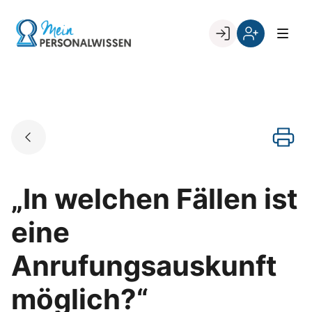
Skip
to
Go to landing page.
content
Willkommen
Register
zurück
bei
„Mein
PERSONALWISSEN
„In welchen Fällen ist
eine
Anrufungsauskunft
möglich?“