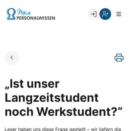
Skip
to
Go to landing page.
content
Willkommen
Register
zurück
bei
„Mein
PERSONALWISSEN
„Ist unser
Langzeitstudent
noch Werkstudent?“
Leser haben uns diese Frage gestellt – wir liefern die