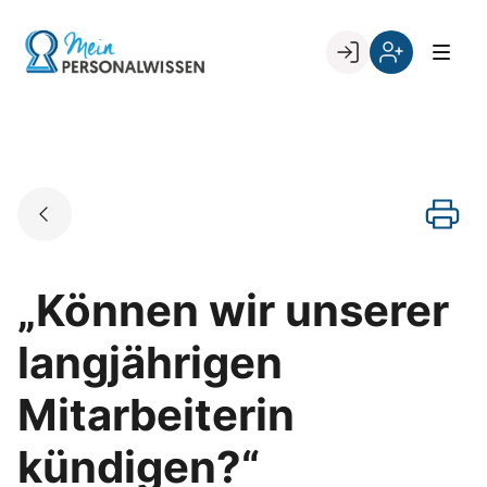
Skip
to
Go to landing page.
content
Willkommen
Register
zurück
bei
„Mein
PERSONALWISSEN
„Können wir unserer
langjährigen
Mitarbeiterin
kündigen?“