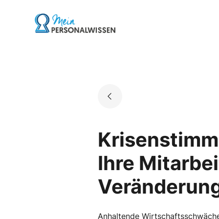
Skip
to
Go to landing page.
content
Krisenstimm
Ihre Mitarbe
Veränderunge
Anhaltende Wirtschaftsschwäche, 