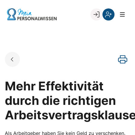
Skip
to
Go to landing page.
content
Willkommen
Register
zurück
bei
„Mein
PERSONALWISSEN
Mehr Effektivität
durch die richtigen
Arbeitsvertragsklause
Als Arbeitgeber haben Sie kein Geld zu verschenken.