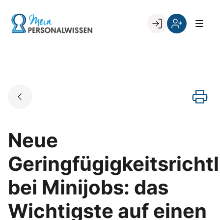
Skip
to
Go to landing page.
content
Willkommen
Register
zurück
bei
„Mein
PERSONALWISSEN
Neue
Geringfügigkeitsrichtl
bei Minijobs: das
Wichtigste auf einen