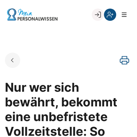
Skip
to
Go to landing page.
content
Willkommen
Register
zurück
bei
„Mein
PERSONALWISSEN
Nur wer sich
bewährt, bekommt
eine unbefristete
Vollzeitstelle: So