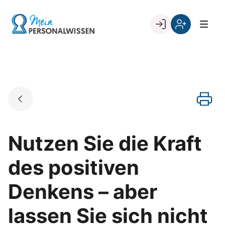
Skip
to
Go to landing page.
content
Willkommen
Register
zurück
bei
„Mein
PERSONALWISSEN
Nutzen Sie die Kraft
des positiven
Denkens – aber
lassen Sie sich nicht