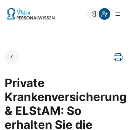
Skip
to
Go to landing page.
content
Willkommen
Register
zurück
bei
„Mein
PERSONALWISSEN
Private
Krankenversicherung
& ELStAM: So
erhalten Sie die