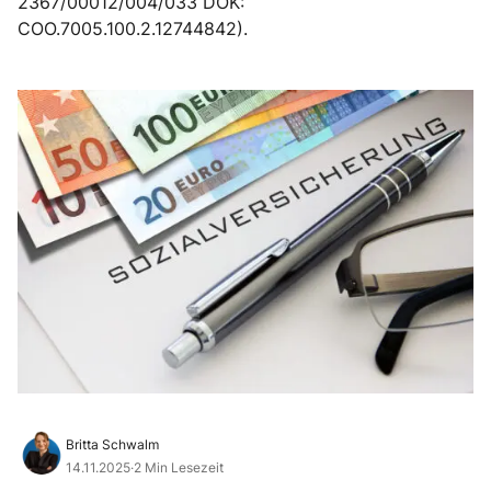
2367/00012/004/033 DOK:
COO.7005.100.2.12744842).
Britta Schwalm
14.11.2025
·
2 Min Lesezeit