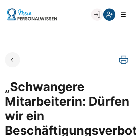
Skip
to
Go to landing page.
content
Willkommen
Register
zurück
bei
„Mein
PERSONALWISSEN
„Schwangere
Mitarbeiterin: Dürfen
wir ein
Beschäftigungsverbo