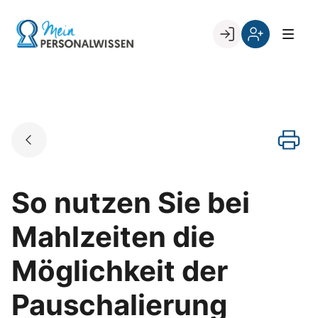
Skip
to
Go to landing page.
content
Willkommen
Register
zurück
bei
„Mein
PERSONALWISSEN
So nutzen Sie bei
Mahlzeiten die
Möglichkeit der
Pauschalierung