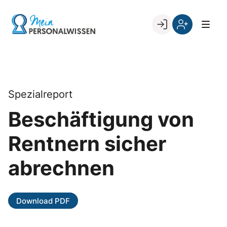
Skip
to
Go to landing page.
content
Willkommen
Register
zurück
bei
„Mein
PERSONALWISSEN
Spezialreport
Beschäftigung von
Rentnern sicher
abrechnen
Download PDF