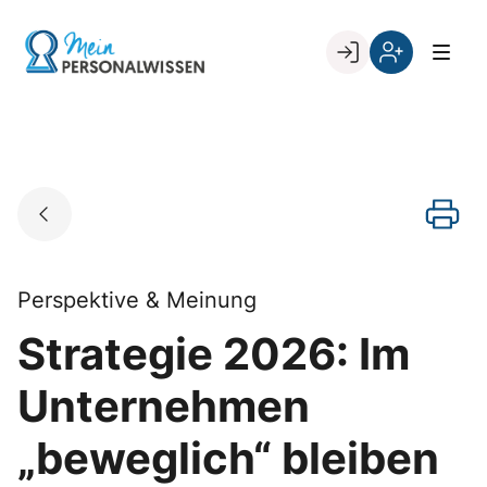
Skip
to
Go to landing page.
content
Willkommen
Register
zurück
bei
„Mein
PERSONALWISSEN
Perspektive & Meinung
Strategie 2026: Im
Unternehmen
„beweglich“ bleiben