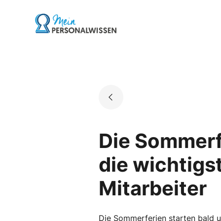
Skip
to
Go to landing page.
content
Die Sommerf
die wichtigs
Mitarbeiter
Die Sommerferien starten bald u