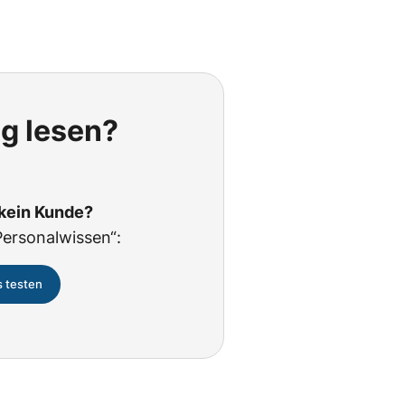
ig lesen?
 kein Kunde?
Personalwissen“:
s testen