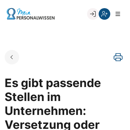
Skip
to
Go to landing page.
content
Willkommen
Register
zurück
bei
„Mein
PERSONALWISSEN
Es gibt passende
Stellen im
Unternehmen:
Versetzung oder