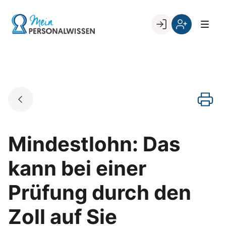
Skip
to
Go to landing page.
content
Willkommen
Register
zurück
bei
„Mein
PERSONALWISSEN
Mindestlohn: Das
kann bei einer
Prüfung durch den
Zoll auf Sie