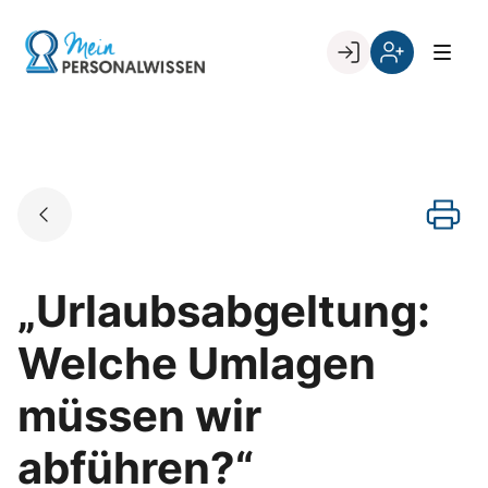
Skip
to
Go to landing page.
content
Willkommen
Register
zurück
bei
„Mein
PERSONALWISSEN
„Urlaubsabgeltung:
Welche Umlagen
müssen wir
abführen?“