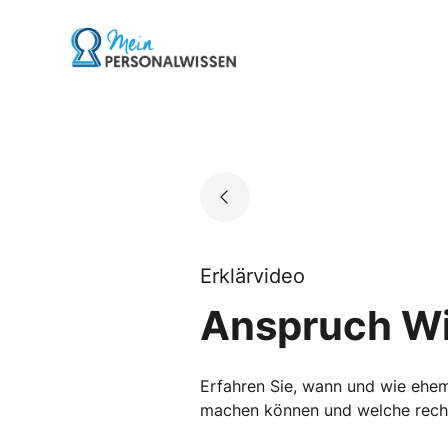
Skip
to
Go to landing page.
content
Erklärvideo
Anspruch Wi
Erfahren Sie, wann und wie ehem
machen können und welche rechtl