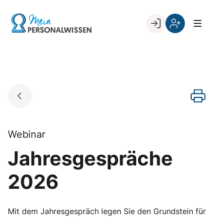
Skip
to
Go to landing page.
content
Willkommen
Register
zurück
bei
„Mein
PERSONALWISSEN
Webinar
Jahresgespräche
2026
Mit dem Jahresgespräch legen Sie den Grundstein für