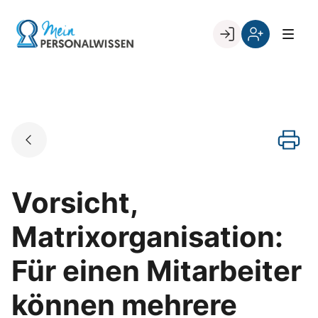
Skip
to
Go to landing page.
content
Willkommen
Register
zurück
bei
„Mein
PERSONALWISSEN
Vorsicht,
Matrixorganisation:
Für einen Mitarbeiter
können mehrere