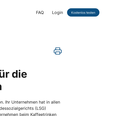
FAQ
Login
Kostenlos testen
ür die
n
. Ihr Unternehmen hat in allen
andessozialgerichts (LSG)
nternehmen beim Kaffeetrinken