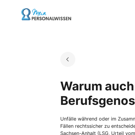
Skip
to
Go to landing page.
content
Warum auch K
Berufsgenos
Unfälle während oder im Zusamme
Fällen rechtssicher zu entscheide
Sachsen­-Anhalt (LSG, Urteil vom