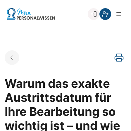
Skip
to
Go to landing page.
content
Willkommen
Register
zurück
bei
„Mein
PERSONALWISSEN
Warum das exakte
Austrittsdatum für
Ihre Bearbeitung so
wichtig ist – und wie